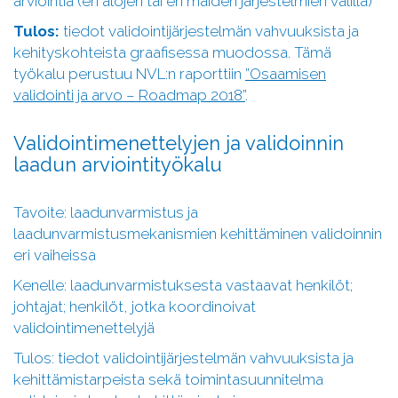
arviointia (eri alojen tai eri maiden järjestelmien välillä)
Tulos:
tiedot validointijärjestelmän vahvuuksista ja
kehityskohteista graafisessa muodossa. Tämä
työkalu perustuu NVL:n raporttiin
”Osaamisen
validointi ja arvo – Roadmap 2018”
.
Validointimenettelyjen ja validoinnin
laadun arviointityökalu
Tavoite: laadunvarmistus ja
laadunvarmistusmekanismien kehittäminen validoinnin
eri vaiheissa
Kenelle: laadunvarmistuksesta vastaavat henkilöt;
johtajat; henkilöt, jotka koordinoivat
validointimenettelyjä
Tulos: tiedot validointijärjestelmän vahvuuksista ja
kehittämistarpeista sekä toimintasuunnitelma