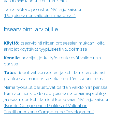
validoinnin laadun kehittämiseksi
Tämä työkalu perustuu NVL:n julkaisuun
”Pohjoismainen validoinnin laatumalli”
Itsearviointi arvioijille
Käyttö
: itsearviointi niiden prosessien mukaan, joita
arvioijat käyttävät tyypillisesti validoinnissa
Kenelle
: arvioijat, jotka työskentelevät validoinnin
parissa
Tulos
: tiedot vahvuuksistasi ja kehittämistarpeistasi
graafisessa muodossa sekä kehittämissuunnitelma
Nämä työkalut perustuvat osittain validoinnin parissa
toimivien henkilöiden pohjoismaisia osaamisprofiileja
ja osaamisen kehittämistä koskevaan NVL:n julkaisuun
”Nordic Competence Profiles of Validation
Practitioners and Competence Development”