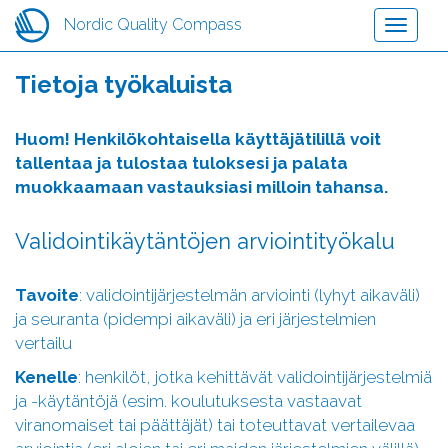
Hyppää
Nordic Quality Compass
Toggle
pääsisältöön
navigati
Tietoja työkaluista
Huom! Henkilökohtaisella käyttäjätilillä voit
tallentaa ja tulostaa tuloksesi ja palata
muokkaamaan vastauksiasi milloin tahansa.
Validointikäytäntöjen arviointityökalu
Tavoite
: validointijärjestelmän arviointi (lyhyt aikaväli)
ja seuranta (pidempi aikaväli) ja eri järjestelmien
vertailu
Kenelle
: henkilöt, jotka kehittävät validointijärjestelmiä
ja -käytäntöjä (esim. koulutuksesta vastaavat
viranomaiset tai päättäjät) tai toteuttavat vertailevaa