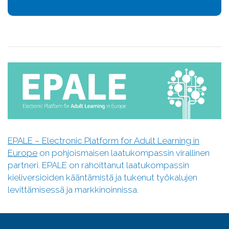
EPALE – Electronic Platform for Adult Learning in
Europe
on pohjoismaisen laatukompassin virallinen
partneri. EPALE on rahoittanut laatukompassin
kieliversioiden kääntämistä ja tukenut työkalujen
levittämisessä ja markkinoinnissa.