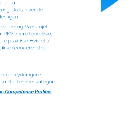
nder en
ering. Du kan vende
deringen.
 validering. Værktøjet
om RKV (mere teoretisk),
 praktisk). Hvis et af
t ikke reducerer dine
med en yderligere
mål efter hver kategori.
ic Competence Profiles