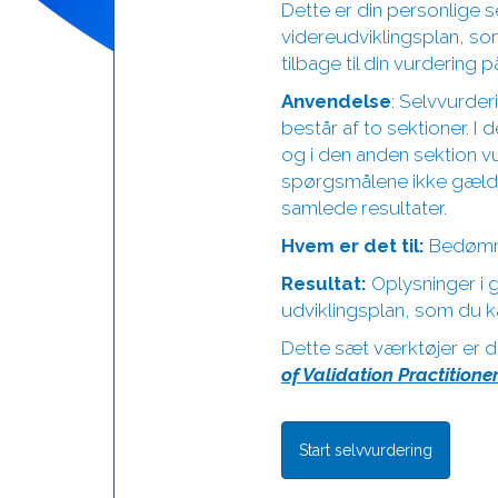
Dette er din personlige s
videreudviklingsplan, so
tilbage til din vurdering
Anvendelse
: Selvvurder
består af to sektioner. I
og i den anden sektion v
spørgsmålene ikke gælder
samlede resultater.
Hvem er det til:
Bedømme
Resultat:
Oplysninger i 
udviklingsplan, som du k
Dette sæt værktøjer er d
of Validation Practitio
Start selvvurdering