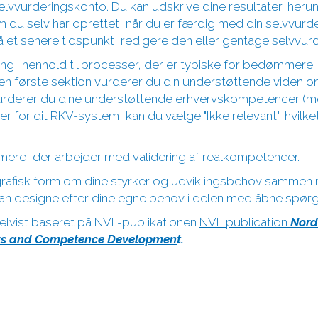
elvvurderingskonto. Du kan udskrive dine resultater, heru
m du selv har oprettet, når du er færdig med din selvvurd
 på et senere tidspunkt, redigere den eller gentage selvvur
ing i henhold til processer, der er typiske for bedømmere i
 den første sektion vurderer du din understøttende viden 
urderer du dine understøttende erhvervskompetencer (mere
 for dit RKV-system, kan du vælge "Ikke relevant", hvilke
re, der arbejder med validering af realkompetencer.
grafisk form om dine styrker og udviklingsbehov sammen 
an designe efter dine egne behov i delen med åbne spørgs
elvist baseret på NVL-publikationen
NVL publication
Nord
ners and Competence Developmen
t.