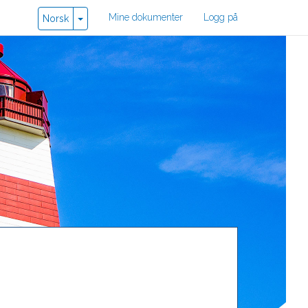
User
Mine dokumenter
Logg på
Toggle Dropdown
Norsk
account
menu